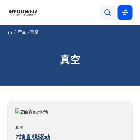
产品组
产品
真空
阀门执行机构和调压器
测量仪表
泵和电机
真空
机械驱动
真空
市场
海上石油钻井平台
陆上炼化和储运
风力发电
生物制药
水和废水
金属冶炼
造纸
精细化学
真空
Z轴直线驱动